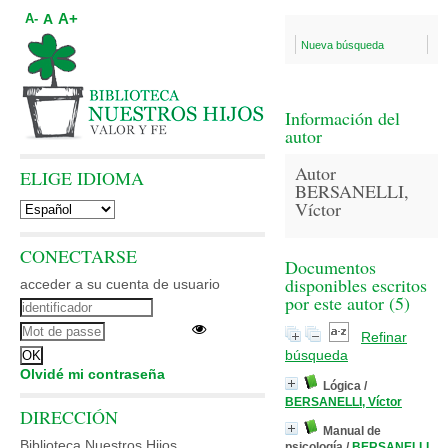
A+
A
A-
Nueva búsqueda
Información del
autor
Autor
ELIGE IDIOMA
BERSANELLI,
Víctor
CONECTARSE
Documentos
disponibles escritos
acceder a su cuenta de usuario
por este autor (
5
)
Refinar
búsqueda
Olvidé mi contraseña
Lógica
/
BERSANELLI, Víctor
DIRECCIÓN
Manual de
Biblioteca Nuestros Hijos
psicología
/
BERSANELLI,