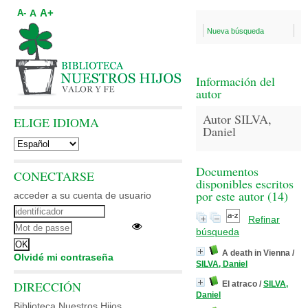
A+
A
A-
Nueva búsqueda
Información del
autor
Autor SILVA,
ELIGE IDIOMA
Daniel
Documentos
CONECTARSE
disponibles escritos
por este autor (
14
)
acceder a su cuenta de usuario
Refinar
búsqueda
A death in Vienna
/
Olvidé mi contraseña
SILVA, Daniel
DIRECCIÓN
El atraco
/
SILVA,
Daniel
Biblioteca Nuestros Hijos