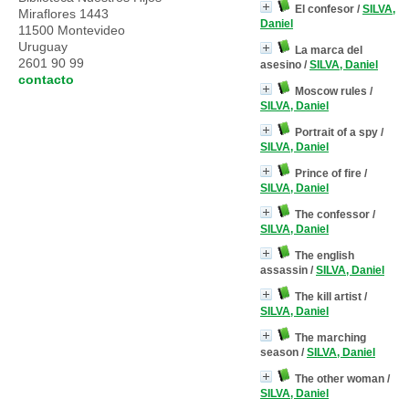
El confesor
/
SILVA,
Miraflores 1443
Daniel
11500 Montevideo
Uruguay
La marca del
2601 90 99
asesino
/
SILVA, Daniel
contacto
Moscow rules
/
SILVA, Daniel
Portrait of a spy
/
SILVA, Daniel
Prince of fire
/
SILVA, Daniel
The confessor
/
SILVA, Daniel
The english
assassin
/
SILVA, Daniel
The kill artist
/
SILVA, Daniel
The marching
season
/
SILVA, Daniel
The other woman
/
SILVA, Daniel