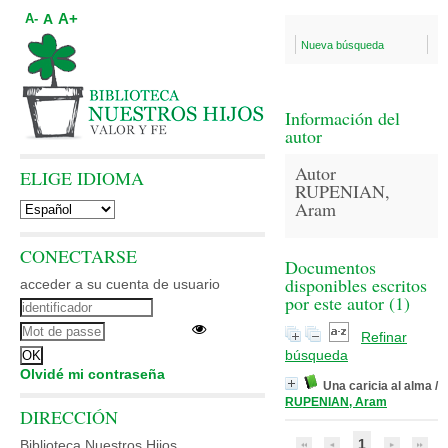
A+
A
A-
Nueva búsqueda
Información del
autor
Autor
ELIGE IDIOMA
RUPENIAN,
Aram
CONECTARSE
Documentos
disponibles escritos
acceder a su cuenta de usuario
por este autor (
1
)
Refinar
búsqueda
Olvidé mi contraseña
Una caricia al alma
/
RUPENIAN, Aram
DIRECCIÓN
1
Biblioteca Nuestros Hijos