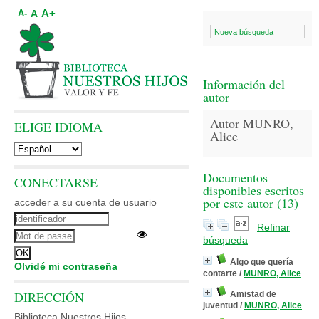
A+
A
A-
Nueva búsqueda
Información del
autor
Autor MUNRO,
ELIGE IDIOMA
Alice
Documentos
CONECTARSE
disponibles escritos
por este autor (
13
)
acceder a su cuenta de usuario
Refinar
búsqueda
Algo que quería
Olvidé mi contraseña
contarte
/
MUNRO, Alice
DIRECCIÓN
Amistad de
juventud
/
MUNRO, Alice
Biblioteca Nuestros Hijos