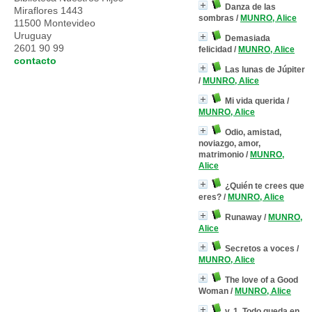
Danza de las
Miraflores 1443
sombras
/
MUNRO, Alice
11500 Montevideo
Uruguay
Demasiada
2601 90 99
felicidad
/
MUNRO, Alice
contacto
Las lunas de Júpiter
/
MUNRO, Alice
Mi vida querida
/
MUNRO, Alice
Odio, amistad,
noviazgo, amor,
matrimonio
/
MUNRO,
Alice
¿Quién te crees que
eres?
/
MUNRO, Alice
Runaway
/
MUNRO,
Alice
Secretos a voces
/
MUNRO, Alice
The love of a Good
Woman
/
MUNRO, Alice
v. 1. Todo queda en