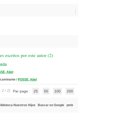
 escritos por este autor (
2
)
ueda
SE, Abel
l caminante
/
POSSE, Abel
 2 / 2)
Par page :
25
50
100
200
iblioteca Nuestros Hijos
Buscar en Google
pmb