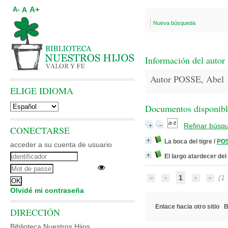
A+
A
A-
Nueva búsqueda
Información del autor
Autor POSSE, Abel
ELIGE IDIOMA
Documentos disponibles
Refinar búsq
CONECTARSE
La boca del tigre
/
POS
acceder a su cuenta de usuario
El largo atardecer de
1
(1 -
Olvidé mi contraseña
Enlace hacia otro sitio
B
DIRECCIÓN
Biblioteca Nuestros Hijos