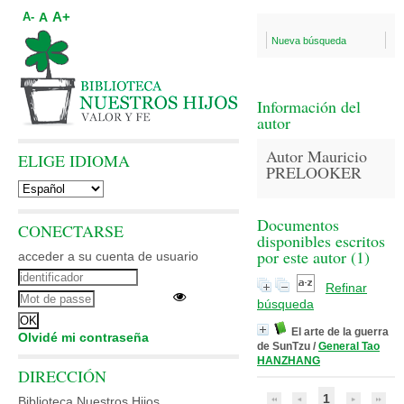
A+
A
A-
Nueva búsqueda
Información del
autor
Autor Mauricio
ELIGE IDIOMA
PRELOOKER
Documentos
CONECTARSE
disponibles escritos
por este autor (
1
)
acceder a su cuenta de usuario
Refinar
búsqueda
El arte de la guerra
Olvidé mi contraseña
de SunTzu
/
General Tao
HANZHANG
DIRECCIÓN
1
Biblioteca Nuestros Hijos