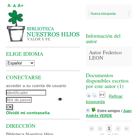
A+
A
A-
Nueva búsqueda
Información del
autor
Autor Federico
ELIGE IDIOMA
LEON
Documentos
CONECTARSE
disponibles escritos
por este autor (
1
)
acceder a su cuenta de usuario
Refinar
búsqueda
Entre amigos
/
Juan
Olvidé mi contraseña
Andrés VERDE
DIRECCIÓN
1
Biblioteca Nuestros Hijos