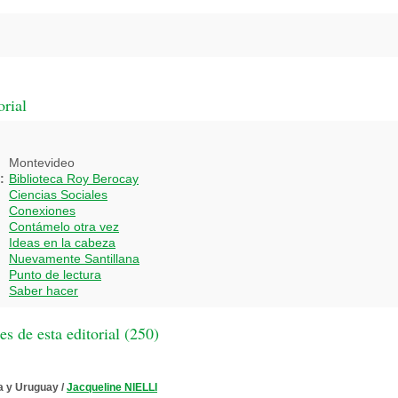
orial
Montevideo
:
Biblioteca Roy Berocay
Ciencias Sociales
Conexiones
Contámelo otra vez
Ideas en la cabeza
Nuevamente Santillana
Punto de lectura
Saber hacer
 de esta editorial (
250
)
a y Uruguay
/
Jacqueline NIELLI