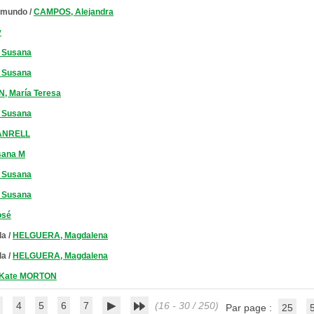
l mundo
/
CAMPOS, Alejandra
y
 Susana
 Susana
, María Teresa
 Susana
VANRELL
sana M
 Susana
 Susana
osé
la
/
HELGUERA, Magdalena
la
/
HELGUERA, Magdalena
Kate MORTON
4
5
6
7
(16 - 30 / 250)
Par page :
25