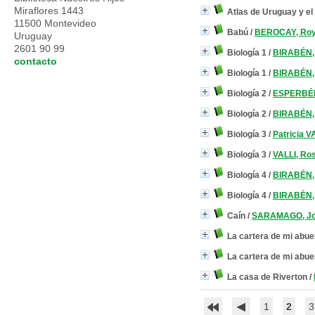
Miraflores 1443
Atlas de Uruguay y e
11500 Montevideo
Babú
/
BEROCAY, Ro
Uruguay
2601 90 99
Biología 1
/
BIRABÉN,
contacto
Biología 1
/
BIRABÉN,
Biología 2
/
ESPERBÉN
Biología 2
/
BIRABÉN,
Biología 3
/
Patricia 
Biología 3
/
VALLI, Ro
Biología 4
/
BIRABÉN,
Biología 4
/
BIRABÉN,
Caín
/
SARAMAGO, J
La cartera de mi abue
La cartera de mi abue
La casa de Riverton
/
1
2
3