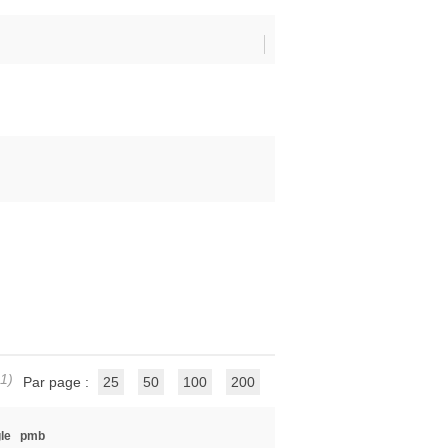
 1)
Par page :
25
50
100
200
le
pmb