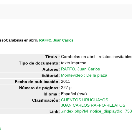
Carabelas en abril
/
RAFFO, Juan Carlos
Carabelas en abril : relatos inevitable
Título :
texto impreso
Tipo de documento:
RAFFO, Juan Carlos
Autores:
Montevideo : De la plaza
Editorial:
2011
Fecha de publicación:
227 p
Número de páginas:
Español (
spa
)
Idioma :
CUENTOS URUGUAYOS
Clasificación:
JUAN CARLOS RAFFO-RELATOS
./index.php?lvl=notice_display&id=75
Link:
o