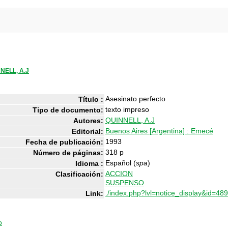
NELL, A.J
Asesinato perfecto
Título :
texto impreso
Tipo de documento:
QUINNELL, A.J
Autores:
Buenos Aires [Argentina] : Emecé
Editorial:
1993
Fecha de publicación:
318 p
Número de páginas:
Español (
spa
)
Idioma :
ACCION
Clasificación:
SUSPENSO
./index.php?lvl=notice_display&id=48
Link:
o