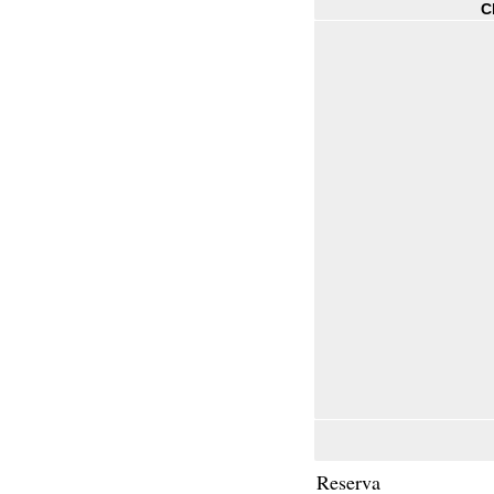
C
Reserva