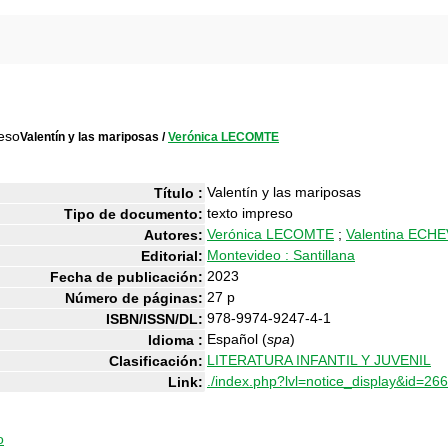
Valentín y las mariposas
/
Verónica LECOMTE
Valentín y las mariposas
Título :
texto impreso
Tipo de documento:
Verónica LECOMTE
;
Valentina ECH
Autores:
Montevideo : Santillana
Editorial:
2023
Fecha de publicación:
27 p
Número de páginas:
978-9974-9247-4-1
ISBN/ISSN/DL:
Español (
spa
)
Idioma :
LITERATURA INFANTIL Y JUVENIL
Clasificación:
./index.php?lvl=notice_display&id=26
Link:
o