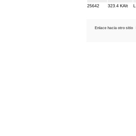
25642
323.4 KAIt
L
Enlace hacia otro sitio