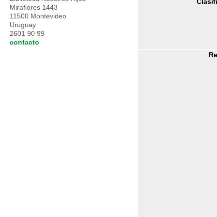
Clasif
Miraflores 1443
11500 Montevideo
Uruguay
2601 90 99
contacto
R