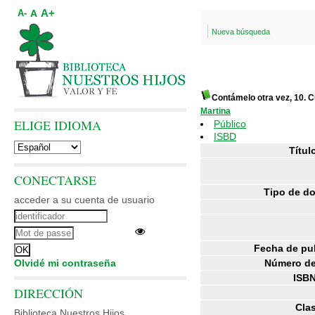
A+
A
A-
Nueva búsqueda
Contámelo otra vez, 10. C
Martina
ELIGE IDIOMA
Público
ISBD
Títul
CONECTARSE
Tipo de d
acceder a su cuenta de usuario
Fecha de pu
Olvidé mi contraseña
Número de
ISBN
DIRECCIÓN
Clas
Biblioteca Nuestros Hijos