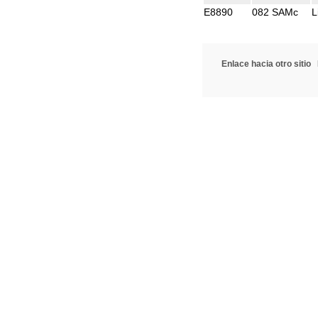
E8890
082 SAMc
L
Enlace hacia otro sitio