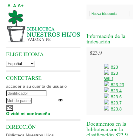
A+
A
A-
Nueva búsqueda
Información de la
indexación
823.9
ELIGE IDIOMA
823
823
CONECTARSE
WILf
823.23
acceder a su cuenta de usuario
823.4
823.6
823.7
823.8
Olvidé mi contraseña
Documentos en la
DIRECCIÓN
biblioteca con la
clasificación 823.9
Biblioteca Nuestros Hijos