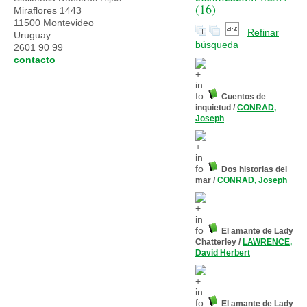
(
16
)
Miraflores 1443
11500 Montevideo
Refinar
Uruguay
búsqueda
2601 90 99
contacto
Cuentos de
inquietud
/
CONRAD,
Joseph
Dos historias del
mar
/
CONRAD, Joseph
El amante de Lady
Chatterley
/
LAWRENCE,
David Herbert
El amante de Lady