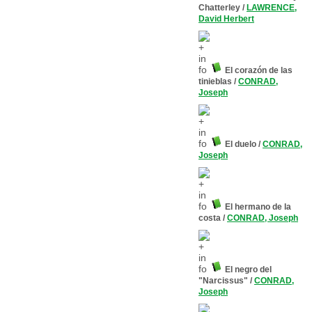
Chatterley
/
LAWRENCE,
David Herbert
El corazón de las
tinieblas
/
CONRAD,
Joseph
El duelo
/
CONRAD,
Joseph
El hermano de la
costa
/
CONRAD, Joseph
El negro del
"Narcissus"
/
CONRAD,
Joseph