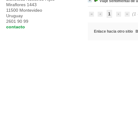
Viaje sentimental de u
Miraflores 1443
11500 Montevideo
1
(1 -
Uruguay
2601 90 99
contacto
Enlace hacia otro sitio
B