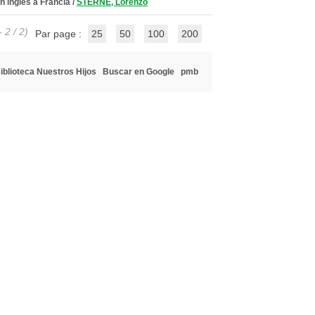
n inglés a Francia
/
STERNE, Lorenzo
 2 / 2)
Par page :
25
50
100
200
iblioteca Nuestros Hijos
Buscar en Google
pmb