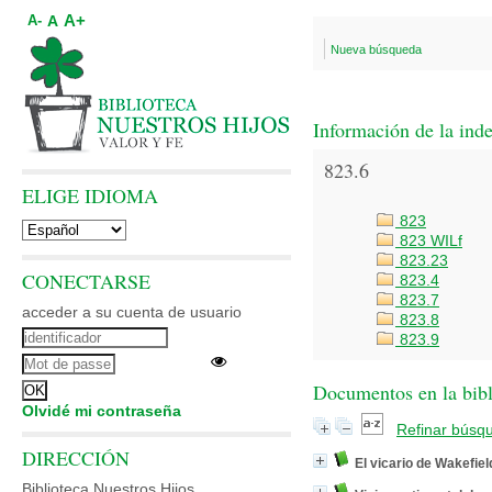
A+
A
A-
Nueva búsqueda
Información de la ind
823.6
ELIGE IDIOMA
823
823 WILf
823.23
CONECTARSE
823.4
823.7
acceder a su cuenta de usuario
823.8
823.9
Documentos en la bibli
Olvidé mi contraseña
Refinar búsq
DIRECCIÓN
El vicario de Wakefiel
Biblioteca Nuestros Hijos