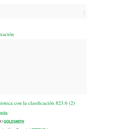
exación
oteca con la clasificación 823.6 (
2
)
ueda
d
/
GOLDSMITH