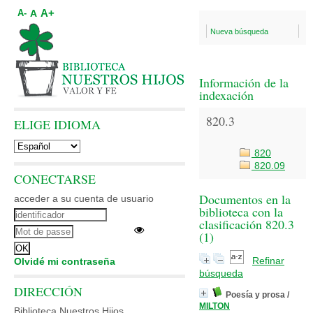
A+
A
A-
Nueva búsqueda
Información de la
indexación
820.3
ELIGE IDIOMA
820
820.09
CONECTARSE
Documentos en la
acceder a su cuenta de usuario
biblioteca con la
clasificación 820.3
(
1
)
Refinar
Olvidé mi contraseña
búsqueda
DIRECCIÓN
Poesía y prosa
/
MILTON
Biblioteca Nuestros Hijos