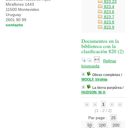
823.23
Miraflores 1443
823.4
11500 Montevideo
823.6
Uruguay
823.7
2601 90 99
823.8
contacto
823.9
Documentos en la
biblioteca con la
clasificación 820 (
2
)
Refinar
búsqueda
Obras completas
/
WOOLF, Virginia
La tierra purpúrea
/
HUDSON, W. H
1
(1 - 2 / 2)
Par page :
25
50
100
200