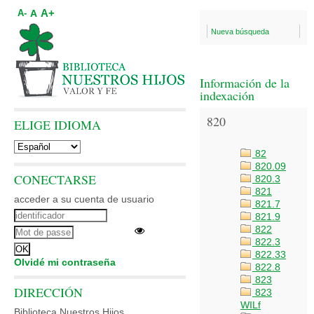
A+
A
A-
Nueva búsqueda
Información de la
indexación
820
ELIGE IDIOMA
82
820.09
CONECTARSE
820.3
821
acceder a su cuenta de usuario
821.7
821.9
822
822.3
822.33
Olvidé mi contraseña
822.8
823
DIRECCIÓN
823
WILf
Biblioteca Nuestros Hijos