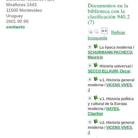
Documentos en la
Miraflores 1443
biblioteca con la
11500 Montevideo
clasificación 940.2
Uruguay
(
7
)
2601 90 99
contacto
Refinar
búsqueda
La época moderna
/
SCHURMANN PACHECO,
Mauricio
Historia universal
/
SECCO ELLAURI, Oscar
v.1. Historia general
moderna
/
VICENS VIVES,
J
v.1. Historia política
y cultural de la Europa
moderna
/
HAYES,
Charlton
v.2. Historia general
moderna
/
VICENS VIVES,
J