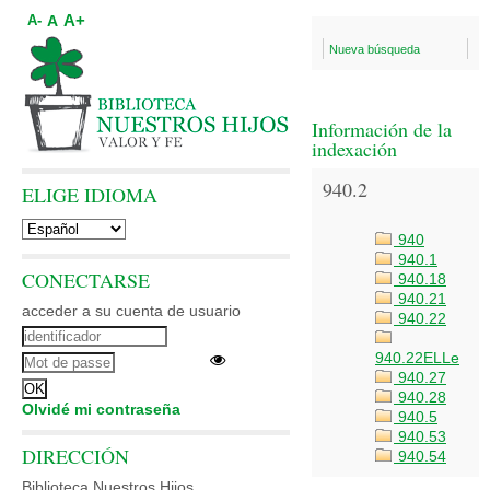
A+
A
A-
Nueva búsqueda
Información de la
indexación
940.2
ELIGE IDIOMA
940
940.1
CONECTARSE
940.18
940.21
acceder a su cuenta de usuario
940.22
940.22ELLe
940.27
940.28
Olvidé mi contraseña
940.5
940.53
DIRECCIÓN
940.54
Biblioteca Nuestros Hijos