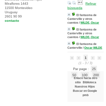
Miraflores 1443
Refinar
11500 Montevideo
búsqueda
Uruguay
El fantasma de
2601 90 99
Canterville y otros
contacto
cuentos
/
WILDE, Oscar
El fantasma de
Canterville y otros
cuentos
/
WILDE, Oscar
El fantasma de
Canterville
/
Oscar WILDE
1
(1 - 3 / 3)
Par page :
25
50
100
200
Enlace hacia otro
sitio
Biblioteca
Nuestros Hijos
Buscar en Google
pmb