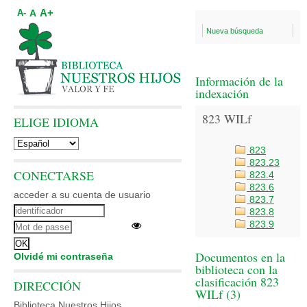
A+
A
A-
Nueva búsqueda
Información de la
indexación
823 WILf
ELIGE IDIOMA
823
823.23
CONECTARSE
823.4
823.6
acceder a su cuenta de usuario
823.7
823.8
823.9
Documentos en la
Olvidé mi contraseña
biblioteca con la
clasificación 823
DIRECCIÓN
WILf (
3
)
Biblioteca Nuestros Hijos