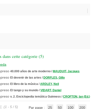
 dans cette catégorie (
5
)
ueda
40.000 años de arte moderno
/
MAUDUIT, Jacques
El devenir de las artes
/
DORFLES, Gillo
El libro de la música
/
ARDLEY, Neil
El tango y su mundo
/
VIDART, Daniel
v. 2. Enciclopedia temática Guinness
/
CROFTON, Ian (Ed.)
(1 - 5 / 5)
Par page :
25
50
100
200