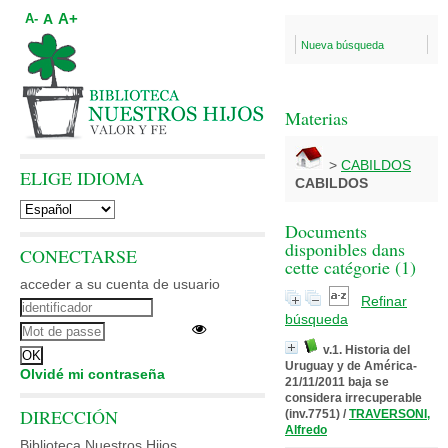
A+
A
A-
Nueva búsqueda
Materias
>
CABILDOS
ELIGE IDIOMA
CABILDOS
Documents
disponibles dans
CONECTARSE
cette catégorie (
1
)
acceder a su cuenta de usuario
Refinar
búsqueda
v.1. Historia del
Uruguay y de América-
Olvidé mi contraseña
21/11/2011 baja se
considera irrecuperable
DIRECCIÓN
(inv.7751)
/
TRAVERSONI,
Alfredo
Biblioteca Nuestros Hijos