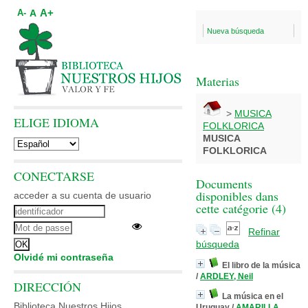
A+
A
A-
Nueva búsqueda
Materias
>
MUSICA
ELIGE IDIOMA
FOLKLORICA
MUSICA
FOLKLORICA
CONECTARSE
Documents
disponibles dans
acceder a su cuenta de usuario
cette catégorie (
4
)
Refinar
búsqueda
Olvidé mi contraseña
El libro de la música
/
ARDLEY, Neil
DIRECCIÓN
La música en el
Biblioteca Nuestros Hijos
Uruguay
/
AMARILLA