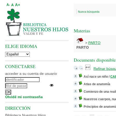
A+
A
A-
Nueva búsqueda
Materias
>
PARTO
ELIGE IDIOMA
PARTO
Documents disponibles
CONECTARSE
Refinar búsq
acceder a su cuenta de usuario
Así nace un niño
/
CAR
Atlas de anatomía
Comienzo de una real
Olvidé mi contraseña
Nuestros cuerpos, nu
DIRECCIÓN
Principios de anatomia
Biblioteca Nuestros Hijos