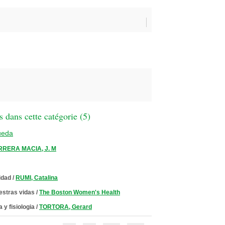
 dans cette catégorie (
5
)
ueda
RERA MACIA, J. M
idad
/
RUMI, Catalina
estras vidas
/
The Boston Women's Health
 y fisiologia
/
TORTORA, Gerard