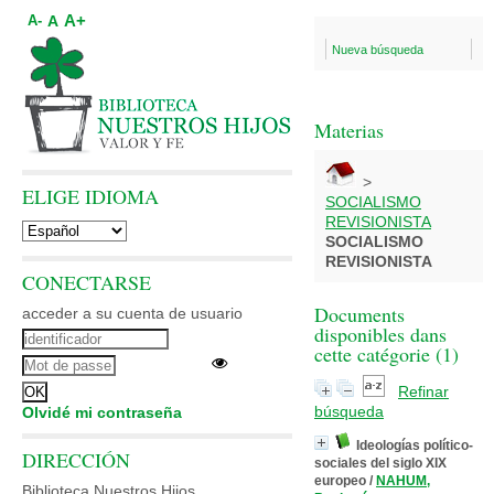
A+
A
A-
Nueva búsqueda
Materias
>
ELIGE IDIOMA
SOCIALISMO
REVISIONISTA
SOCIALISMO
REVISIONISTA
CONECTARSE
Documents
acceder a su cuenta de usuario
disponibles dans
cette catégorie (
1
)
Refinar
búsqueda
Olvidé mi contraseña
Ideologías político-
DIRECCIÓN
sociales del siglo XIX
europeo
/
NAHUM,
Biblioteca Nuestros Hijos