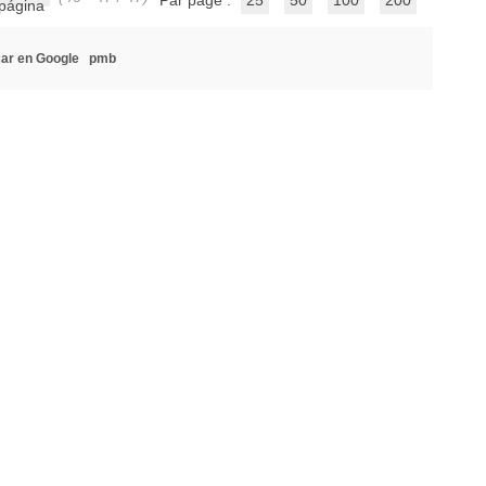
Par page :
25
50
100
200
ar en Google
pmb