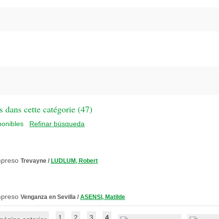
 dans cette catégorie (
47
)
Refinar búsqueda
Trevayne
/
LUDLUM, Robert
Venganza en Sevilla
/
ASENSI, Matilde
1
2
3
4