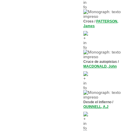
Cross
/
PATTERSON,
James
Cruce de autopistas
/
MACDONALD, John
Desde el infierno
/
QUINNELL, A.J