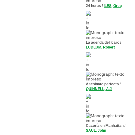
24 horas
/
ILES, Greg
La agenda del Icaro
/
LUDLUM, Robert
Asesinato perfecto
/
QUINNELL, A.J
Cacería en Manhattan
/
SAUL, John