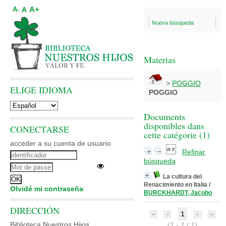
A+
A
A-
Nueva búsqueda
Materias
>
POGGIO
ELIGE IDIOMA
POGGIO
Documents
disponibles dans
CONECTARSE
cette catégorie (
1
)
acceder a su cuenta de usuario
Refinar
búsqueda
La cultura del
Renacimiento en Italia
/
Olvidé mi contraseña
BURCKHARDT, Jacobo
DIRECCIÓN
1
Biblioteca Nuestros Hijos
(1 - 1 / 1)