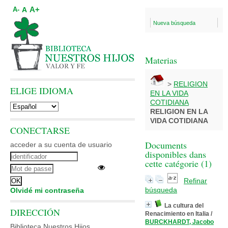
A+
A
A-
Nueva búsqueda
Materias
>
RELIGION
ELIGE IDIOMA
EN LA VIDA
COTIDIANA
RELIGION EN LA
VIDA COTIDIANA
CONECTARSE
Documents
acceder a su cuenta de usuario
disponibles dans
cette catégorie (
1
)
Refinar
búsqueda
Olvidé mi contraseña
La cultura del
DIRECCIÓN
Renacimiento en Italia
/
BURCKHARDT, Jacobo
Biblioteca Nuestros Hijos