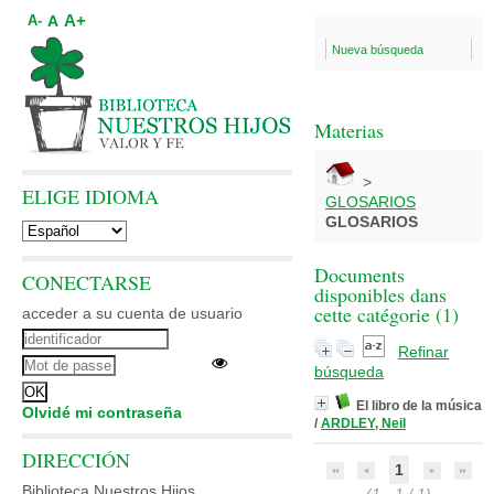
A+
A
A-
Nueva búsqueda
Materias
>
ELIGE IDIOMA
GLOSARIOS
GLOSARIOS
Documents
CONECTARSE
disponibles dans
cette catégorie (
1
)
acceder a su cuenta de usuario
Refinar
búsqueda
El libro de la música
Olvidé mi contraseña
/
ARDLEY, Neil
DIRECCIÓN
1
Biblioteca Nuestros Hijos