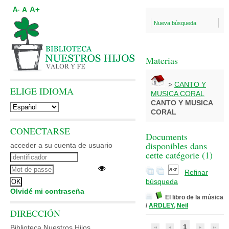
A+
A
A-
Nueva búsqueda
Materias
>
CANTO Y
ELIGE IDIOMA
MUSICA CORAL
CANTO Y MUSICA
CORAL
CONECTARSE
Documents
disponibles dans
acceder a su cuenta de usuario
cette catégorie (
1
)
Refinar
búsqueda
Olvidé mi contraseña
El libro de la música
/
ARDLEY, Neil
DIRECCIÓN
1
Biblioteca Nuestros Hijos