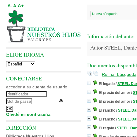
A+
A
A-
Nueva búsqueda
Información del autor
Autor STEEL, Danie
ELIGE IDIOMA
Documentos disponibles
Refinar búsqueda
CONECTARSE
El legado
/
STEEL, Dan
acceder a su cuenta de usuario
El precio del amor
/
ST
El precio del amor
/
ST
El rancho
/
STEEL, Dan
Olvidé mi contraseña
El rancho
/
STEEL, Dan
DIRECCIÓN
El regalo
/
STEEL, Dani
Biblioteca Nuestros Hijos