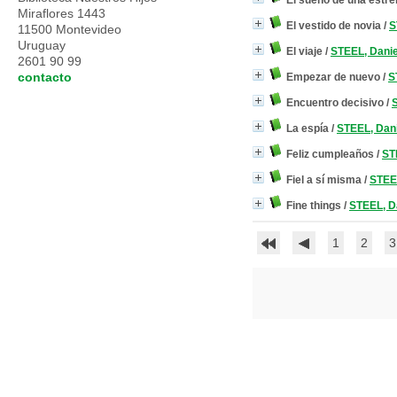
El sueño de una estrel
Miraflores 1443
El vestido de novia
/
S
11500 Montevideo
Uruguay
El viaje
/
STEEL, Danie
2601 90 99
contacto
Empezar de nuevo
/
S
Encuentro decisivo
/
S
La espía
/
STEEL, Dani
Feliz cumpleaños
/
ST
Fiel a sí misma
/
STEEL
Fine things
/
STEEL, Da
1
2
3