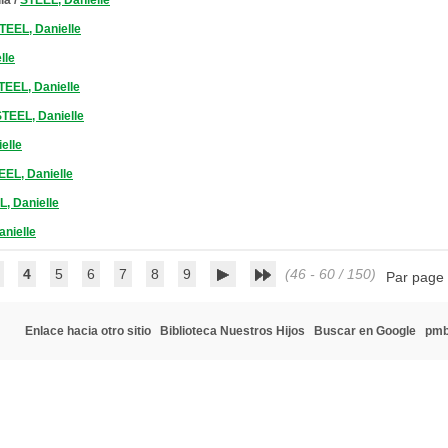
la
/
STEEL, Danielle
TEEL, Danielle
lle
TEEL, Danielle
TEEL, Danielle
elle
EEL, Danielle
, Danielle
nielle
4
5
6
7
8
9
(46 - 60 / 150)
Par page
Enlace hacia otro sitio
Biblioteca Nuestros Hijos
Buscar en Google
pm