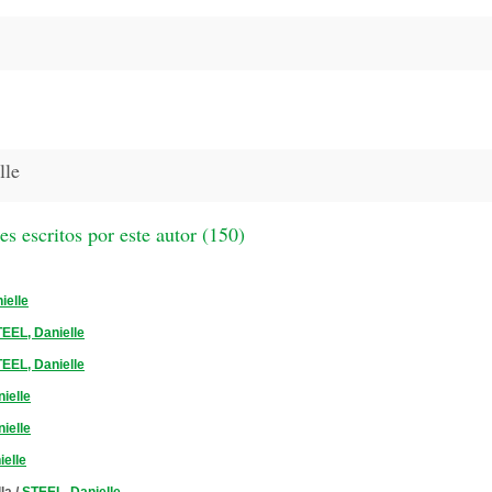
lle
 escritos por este autor (
150
)
ielle
EEL, Danielle
EEL, Danielle
ielle
ielle
elle