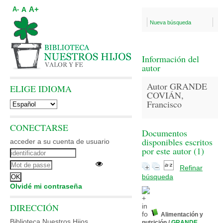
A+
A
A-
Nueva búsqueda
Información del
autor
Autor GRANDE
ELIGE IDIOMA
COVIÁN,
Francisco
CONECTARSE
Documentos
disponibles escritos
acceder a su cuenta de usuario
por este autor (
1
)
Refinar
búsqueda
Olvidé mi contraseña
DIRECCIÓN
Alimentación y
Biblioteca Nuestros Hijos
nutrición
/
GRANDE