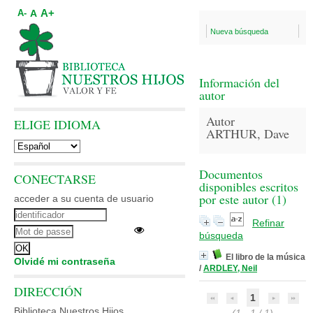
A+
A
A-
Nueva búsqueda
Información del
autor
Autor
ELIGE IDIOMA
ARTHUR, Dave
Documentos
CONECTARSE
disponibles escritos
por este autor (
1
)
acceder a su cuenta de usuario
Refinar
búsqueda
El libro de la música
Olvidé mi contraseña
/
ARDLEY, Neil
DIRECCIÓN
1
Biblioteca Nuestros Hijos