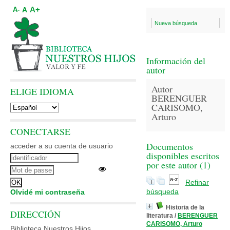
A+
A
A-
Nueva búsqueda
Información del
autor
Autor
ELIGE IDIOMA
BERENGUER
CARISOMO,
Arturo
CONECTARSE
Documentos
acceder a su cuenta de usuario
disponibles escritos
por este autor (
1
)
Refinar
búsqueda
Olvidé mi contraseña
Historia de la
DIRECCIÓN
literatura
/
BERENGUER
CARISOMO, Arturo
Biblioteca Nuestros Hijos