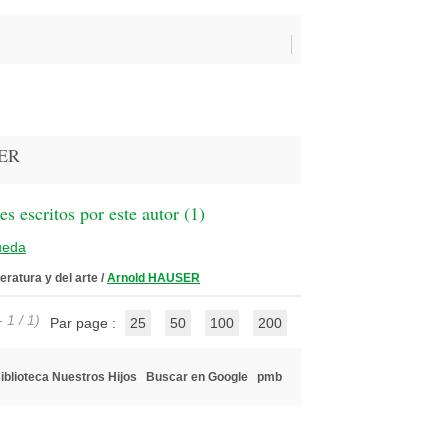
SER
 escritos por este autor (
1
)
ueda
teratura y del arte
/
Arnold HAUSER
 1 / 1)
Par page :
25
50
100
200
iblioteca Nuestros Hijos
Buscar en Google
pmb